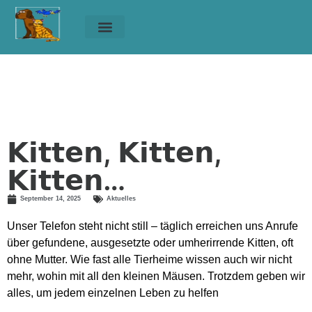
Unsere Tiere
Helfen & Spenden
𝗞𝗶𝘁𝘁𝗲𝗻, 𝗞𝗶𝘁𝘁𝗲𝗻,
𝗞𝗶𝘁𝘁𝗲𝗻…
𝗞𝗶𝘁𝘁𝗲𝗻, 𝗞𝗶𝘁𝘁𝗲𝗻, 𝗞𝗶𝘁𝘁𝗲𝗻…
𝗞𝗶𝘁𝘁𝗲𝗻, 𝗞𝗶𝘁𝘁𝗲𝗻,
𝗞𝗶𝘁𝘁𝗲𝗻…
September 14, 2025
Aktuelles
Unser Telefon steht nicht still – täglich erreichen uns Anrufe
über gefundene, ausgesetzte oder umherirrende Kitten, oft
ohne Mutter. Wie fast alle Tierheime wissen auch wir nicht
mehr, wohin mit all den kleinen Mäusen. Trotzdem geben wir
alles, um jedem einzelnen Leben zu helfen