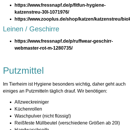
https://www.fressnapf.de/p/fitfun-hygiene-
katzenstreu-30l-1071976/
https://www.zooplus.de/shop/katzen/katzenstreu/bio
Leinen / Geschirre
https://www.fressnapf.de/p/ruffwear-geschirr-
webmaster-rot-m-1280735/
Putzmittel
Im Tierheim ist Hygiene besonders wichtig, daher geht auch
einiges an Putzmitteln täglich drauf. Wir benötigen:
Allzweckreiniger
Küchenrollen
Waschpulver (nicht flüssig!)
Reißfeste Müllbeutel (verschiedene Größen ab 20l)
Handwaschseife