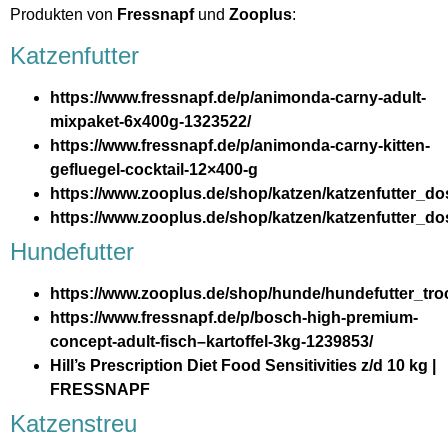
Produkten von
Fressnapf
und
Zooplus
:
Katzenfutter
https://www.fressnapf.de/p/animonda-carny-adult-
mixpaket-6x400g-1323522/
https://www.fressnapf.de/p/animonda-carny-kitten-
gefluegel-cocktail-12×400-g
https://www.zooplus.de/shop/katzen/katzenfutter_
https://www.zooplus.de/shop/katzen/katzenfutter_do
Hundefutter
https://www.zooplus.de/shop/hunde/hundefutter_tro
https://www.fressnapf.de/p/bosch-high-premium-
concept-adult-fisch–kartoffel-3kg-1239853/
Hill’s Prescription Diet Food Sensitivities z/d 10 kg |
FRESSNAPF
Katzenstreu