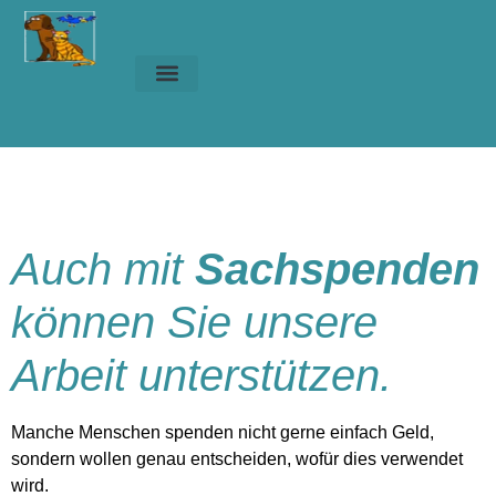
Unsere Tiere
Helfen & Spenden
Sachspenden
Home
»
Helfen & Spenden
»
Spenden
»
Sachspenden
Auch mit
Sachspenden
können Sie unsere
Arbeit unterstützen.
Manche Menschen spenden nicht gerne einfach Geld,
sondern wollen genau entscheiden, wofür dies verwendet
wird.