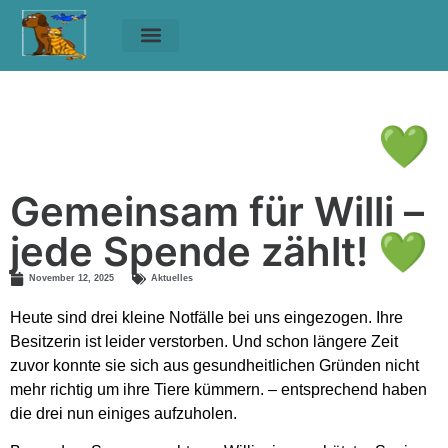
Unsere Tiere
Helfen & Spenden
Gemeinsam für Willi –
jede Spende zählt! 💚
Gemeinsam für Willi – jede Spende zählt! 💚
Gemeinsam für Willi –
jede Spende zählt! 💚
November 12, 2025
Aktuelles
Heute sind drei kleine Notfälle bei uns eingezogen. Ihre
Besitzerin ist leider verstorben. Und schon längere Zeit
zuvor konnte sie sich aus gesundheitlichen Gründen nicht
mehr richtig um ihre Tiere kümmern. – entsprechend haben
die drei nun einiges aufzuholen.