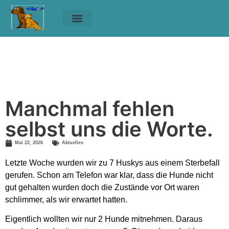
Unsere Tiere
Helfen & Spenden
Manchmal fehlen
selbst uns die Worte.
Manchmal fehlen selbst uns die Worte.
Manchmal fehlen
selbst uns die Worte.
Mai 22, 2026
Aktuelles
Letzte Woche wurden wir zu 7 Huskys aus einem Sterbefall
gerufen. Schon am Telefon war klar, dass die Hunde nicht
gut gehalten wurden doch die Zustände vor Ort waren
schlimmer, als wir erwartet hatten.
Eigentlich wollten wir nur 2 Hunde mitnehmen. Daraus