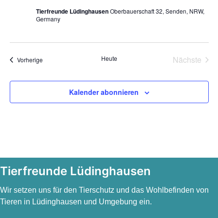
Tierfreunde Lüdinghausen
Oberbauerschaft 32, Senden, NRW,
Germany
Vera
Heute
Nächste
Veranstaltungen
Vorherige
Kalender abonnieren
Tierfreunde Lüdinghausen
Wir setzen uns für den Tierschutz und das Wohlbefinden von
Tieren in Lüdinghausen und Umgebung ein.