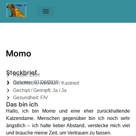
Unsere Tiere
Helfen & Spenden
Momo
Momo
Momo
Steckbrief
Rasse: EKH
Geboren: 01/06/2019
Geschlecht: weiblich / Kastriert
Gechipt / Geimpft: Ja / Ja
Gesundheit: FIV
Das bin ich
Hallo, ich bin Momo und eine eher zurückhaltende
Katzendame. Menschen gegenüber bin ich noch sehr
ängstlich – ich halte lieber Abstand, verstecke mich viel
und brauche meine Zeit, um Vertrauen zu fassen.