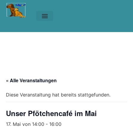
Unsere Tiere
Helfen & Spenden
Unser Pfötchencafé
im Mai
Veranstaltungen
»
Unser Pfötchencafé im Mai
« Alle Veranstaltungen
Diese Veranstaltung hat bereits stattgefunden.
Unser Pfötchencafé im Mai
17. Mai von 14:00
-
16:00