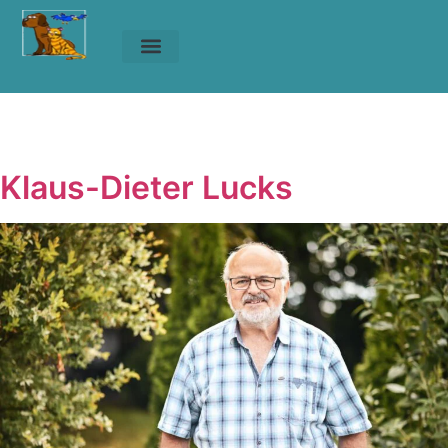
Unsere Tiere
Helfen & Spenden
Vorstand
Vorstand
Klaus-Dieter Lucks