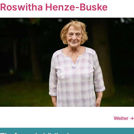
Roswitha Henze-Buske
Weiter
→